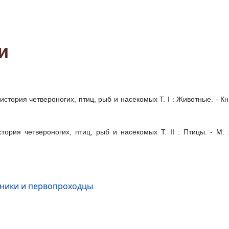
и
ия четвероногих, птиц, рыб и насекомых Т. I : Животные. - Кн. тор
ия четвероногих, птиц, рыб и насекомых Т. II : Птицы. - М. :
нники и первопроходцы