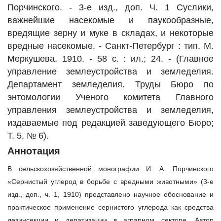
Порчинского. - 3-е изд., доп. Ч. 1 Суслики,
важнейшие насекомые и паукообразные,
вредящие зерну и муке в складах, и некоторые
вредные насекомые. - Санкт-Петербург : тип. М.
Меркушева, 1910. - 58 с. : ил.; 24. - (Главное
управление землеустройства и земледелия.
Департамент земледелия. Труды Бюро по
энтомологии Ученого комитета Главного
управления землеустройства и земледелия,
издаваемые под редакцией заведующего Бюро;
Т. 5, № 6).
Аннотация
В сельскохозяйственной монографии И. А. Порчинского
«Сернистый углерод в борьбе с вредными животными» (3‑е
изд., доп., ч. 1, 1910) представлено научное обоснование и
практическое применение сернистого углерода как средства
дезинсекции и дератизации в аграрном секторе.
Автор